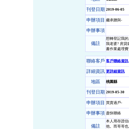
刊登日期
2019-06-05
申辦項目
繼承贈與-
申辦事項
想轉登記我的
備註
我老婆? 房貸
書作業處理費?
聯絡客戶
客戶聯絡資訊
詳細資訊
更詳細資訊
地區
桃園縣
刊登日期
2019-05-30
申辦項目
買賣過戶-
申辦事項
盡快聯絡
本人用存證信
備註
他。而哥哥也