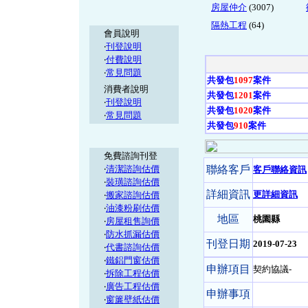
房屋仲介
(3007)
隔熱工程
(64)
會員說明
‧
刊登說明
‧
付費說明
‧
常見問題
共發包
1097
案件
消費者說明
共發包
1201
案件
‧
刊登說明
共發包
1020
案件
‧
常見問題
共發包
910
案件
免費諮詢刊登
‧
清潔諮詢估價
聯絡客戶
客戶聯絡資訊
‧
裝璜諮詢估價
詳細資訊
更詳細資訊
‧
搬家諮詢估價
‧
油漆粉刷估價
地區
桃園縣
‧
房屋租售詢價
‧
防水抓漏估價
刊登日期
2019-07-23
‧
代書諮詢估價
‧
鐵鋁門窗估價
申辦項目
契約協議-
‧
拆除工程估價
‧
廣告工程估價
申辦事項
‧
窗簾壁紙估價