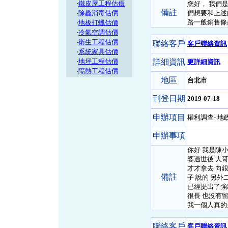
‧
鐵皮屋工程估價
您好， 我們
備註
‧
除蟲消毒估價
們想要和上述
路一般銷售條
‧
地板打蠟估價
‧
冷氣空調估價
‧
衛生工程估價
聯絡客戶
客戶聯絡資訊
‧
系統家具估價
‧
地坪工程估價
詳細資訊
更詳細資訊
‧
隔熱工程估價
地區
台北市
刊登日期
2019-07-18
申辦項目
權利調查- 地
申辦事項
你好 我是陳
婆過世後 大
才才拿去 向銀
備註
子 說的 另
已經提出了強
很長 也沒有
我一個人真的
聯絡客戶
客戶聯絡資訊