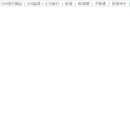
J2H流行雜誌
｜
J2H論壇
｜
人力銀行
｜
租屋
｜
租屋網
｜
不動產
｜
房屋仲介