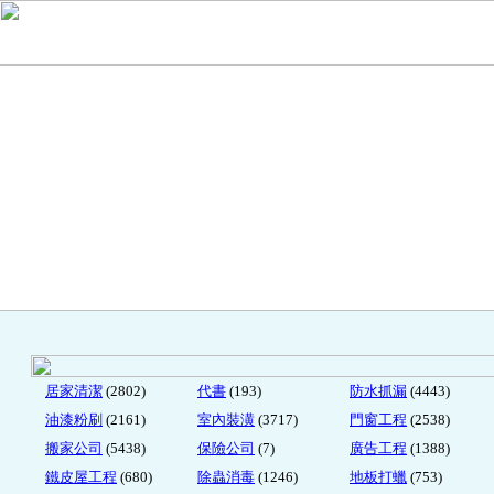
居家清潔
(2802)
代書
(193)
防水抓漏
(4443)
油漆粉刷
(2161)
室內裝潢
(3717)
門窗工程
(2538)
搬家公司
(5438)
保險公司
(7)
廣告工程
(1388)
鐵皮屋工程
(680)
除蟲消毒
(1246)
地板打蠟
(753)