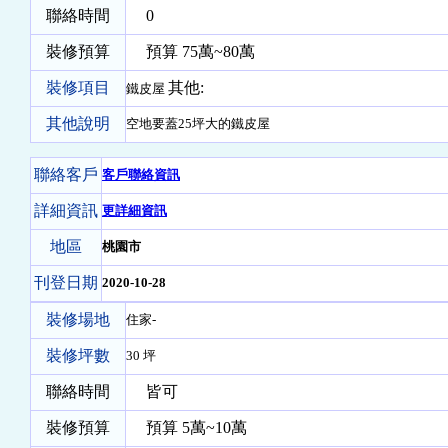
聯絡時間
0
裝修預算
預算 75萬~80萬
裝修項目
其他:
鐵皮屋
其他說明
空地要蓋25坪大的鐵皮屋
聯絡客戶
客戶聯絡資訊
詳細資訊
更詳細資訊
地區
桃園市
刊登日期
2020-10-28
裝修場地
住家-
裝修坪數
30 坪
聯絡時間
皆可
裝修預算
預算 5萬~10萬