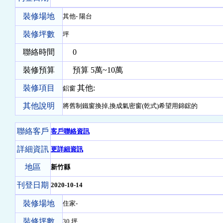
裝修場地
其他- 陽台
裝修坪數
坪
聯絡時間
0
裝修預算
預算 5萬~10萬
裝修項目
其他:
鋁窗
其他說明
將舊制鐵窗換掉,換成氣密窗(乾式)希望用錦鋐的
聯絡客戶
客戶聯絡資訊
詳細資訊
更詳細資訊
地區
新竹縣
刊登日期
2020-10-14
裝修場地
住家-
裝修坪數
30 坪