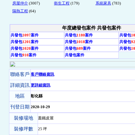
房屋仲介
(3007)
衛生工程
(179)
系統家具
(783)
隔熱工程
(64)
年度總發包案件 共發包
案件
共發包
1097
案件
共發包
1180
案件
共發包
1
共發包
1201
案件
共發包
1018
案件
共發包
9
共發包
1020
案件
共發包
689
案件
共發包
1
共發包
910
案件
共發包
案件
聯絡客戶
客戶聯絡資訊
詳細資訊
更詳細資訊
地區
彰化縣
刊登日期
2020-10-29
裝修場地
蓋鐵皮屋
裝修坪數
25 坪