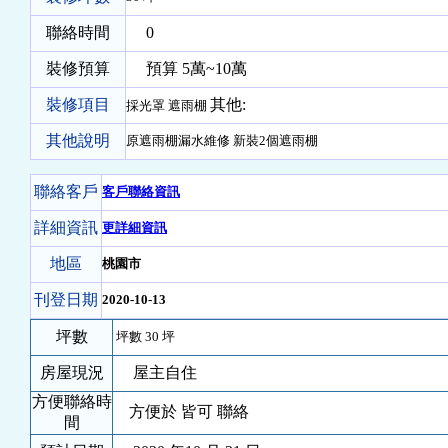
聯絡時間
0
裝修預算
預算 5萬~10萬
裝修項目
其他:
採光罩 遮雨棚
其他說明
原遮雨棚漏水維修 新裝2個遮雨棚
聯絡客戶
客戶聯絡資訊
詳細資訊
更詳細資訊
地區
桃園市
刊登日期
2020-10-13
坪數
坪數 30 坪
房屋現況
屋主自住
方便聯絡時
方便於 皆可 聯絡
間