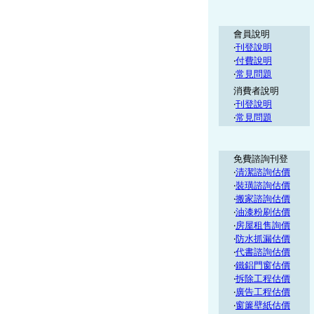
會員說明
‧
刊登說明
‧
付費說明
‧
常見問題
消費者說明
‧
刊登說明
‧
常見問題
免費諮詢刊登
‧
清潔諮詢估價
‧
裝璜諮詢估價
‧
搬家諮詢估價
‧
油漆粉刷估價
‧
房屋租售詢價
‧
防水抓漏估價
‧
代書諮詢估價
‧
鐵鋁門窗估價
‧
拆除工程估價
‧
廣告工程估價
‧
窗簾壁紙估價