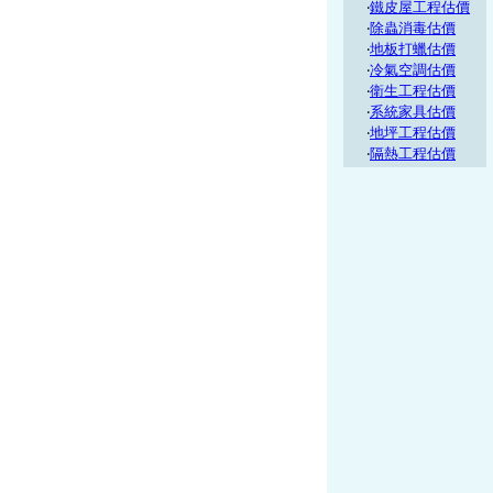
‧
鐵皮屋工程估價
‧
除蟲消毒估價
‧
地板打蠟估價
‧
冷氣空調估價
‧
衛生工程估價
‧
系統家具估價
‧
地坪工程估價
‧
隔熱工程估價