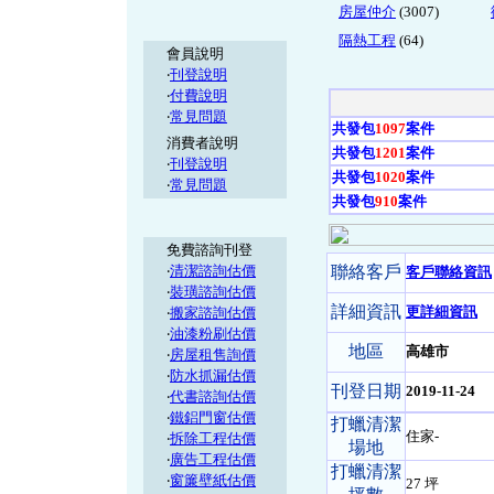
房屋仲介
(3007)
隔熱工程
(64)
會員說明
‧
刊登說明
‧
付費說明
‧
常見問題
共發包
1097
案件
消費者說明
共發包
1201
案件
‧
刊登說明
共發包
1020
案件
‧
常見問題
共發包
910
案件
免費諮詢刊登
‧
清潔諮詢估價
聯絡客戶
客戶聯絡資訊
‧
裝璜諮詢估價
詳細資訊
更詳細資訊
‧
搬家諮詢估價
‧
油漆粉刷估價
地區
高雄市
‧
房屋租售詢價
‧
防水抓漏估價
刊登日期
2019-11-24
‧
代書諮詢估價
‧
鐵鋁門窗估價
打蠟清潔
住家-
‧
拆除工程估價
場地
‧
廣告工程估價
打蠟清潔
‧
窗簾壁紙估價
27 坪