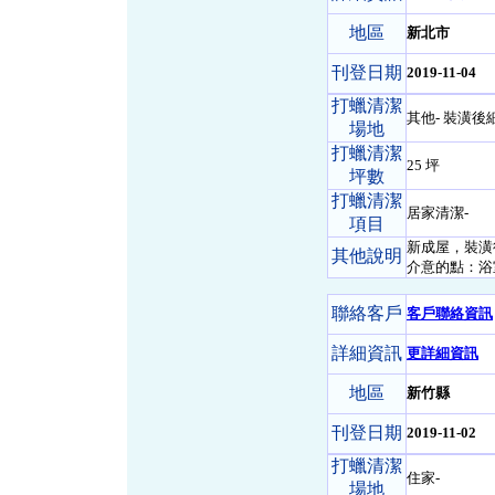
地區
新北市
刊登日期
2019-11-04
打蠟清潔
其他- 裝潢後
場地
打蠟清潔
25 坪
坪數
打蠟清潔
居家清潔-
項目
新成屋，裝潢
其他說明
介意的點：浴
聯絡客戶
客戶聯絡資訊
詳細資訊
更詳細資訊
地區
新竹縣
刊登日期
2019-11-02
打蠟清潔
住家-
場地