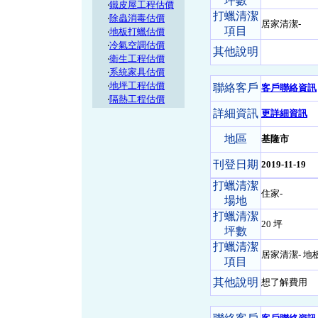
坪數
‧
鐵皮屋工程估價
打蠟清潔
‧
除蟲消毒估價
居家清潔-
項目
‧
地板打蠟估價
‧
冷氣空調估價
其他說明
‧
衛生工程估價
‧
系統家具估價
‧
地坪工程估價
聯絡客戶
客戶聯絡資訊
‧
隔熱工程估價
詳細資訊
更詳細資訊
地區
基隆市
刊登日期
2019-11-19
打蠟清潔
住家-
場地
打蠟清潔
20 坪
坪數
打蠟清潔
居家清潔- 地
項目
其他說明
想了解費用