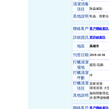
清潔消毒
除蟲滅鼠-
項目
其他說明
蛀蟲、我要估
聯絡客戶
客戶聯絡資訊
詳細資訊
更詳細資訊
地區
高雄市
刊登日期
2019-10-30
打蠟清潔
庭院/花園-
場地
打蠟清潔
坪
坪數
打蠟清潔
居家清潔-
項目
環境清潔- 大
無時間整理也
其他說明
掉 順帶儲物
聯絡客戶
客戶聯絡資訊