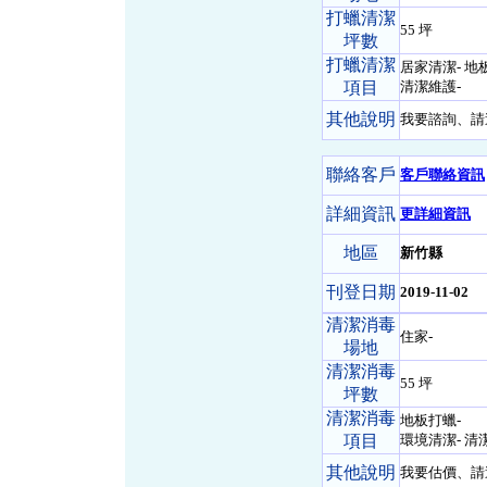
打蠟清潔
55 坪
坪數
打蠟清潔
居家清潔- 地
項目
清潔維護-
其他說明
我要諮詢、請
聯絡客戶
客戶聯絡資訊
詳細資訊
更詳細資訊
地區
新竹縣
刊登日期
2019-11-02
清潔消毒
住家-
場地
清潔消毒
55 坪
坪數
清潔消毒
地板打蠟-
項目
環境清潔- 清
其他說明
我要估價、請