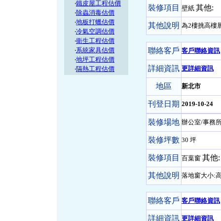
‧
鐵皮屋工程估價
裝修項目
其他:
壁紙
‧
除蟲消毒估價
‧
地板打蠟估價
其他說明
為2樓挑高樓
‧
冷氣空調估價
‧
衛生工程估價
‧
系統家具估價
聯絡客戶
客戶聯絡資訊
‧
地坪工程估價
詳細資訊
更詳細資訊
‧
隔熱工程估價
地區
新北市
刊登日期
2019-10-24
裝修場地
辦公室/事務所
裝修坪數
30 坪
裝修項目
其他:
百葉窗
其他說明
落地窗大小:高2
聯絡客戶
客戶聯絡資訊
詳細資訊
更詳細資訊