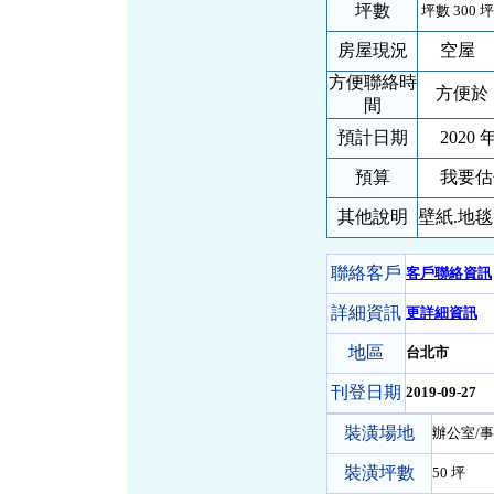
坪數
坪數 300 坪
房屋現況
空屋
方便聯絡時
方便於 
間
預計日期
2020 年
預算
我要估
其他說明
壁紙.地
聯絡客戶
客戶聯絡資訊
詳細資訊
更詳細資訊
地區
台北市
刊登日期
2019-09-27
裝潢場地
辦公室/事
裝潢坪數
50 坪