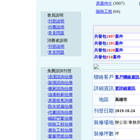
房屋仲介
(3007)
隔熱工程
(64)
會員說明
‧
刊登說明
‧
付費說明
‧
常見問題
共發包
1097
案件
消費者說明
共發包
1201
案件
‧
刊登說明
共發包
1020
案件
‧
常見問題
共發包
910
案件
免費諮詢刊登
‧
清潔諮詢估價
聯絡客戶
客戶聯絡資訊
‧
裝璜諮詢估價
詳細資訊
更詳細資訊
‧
搬家諮詢估價
‧
油漆粉刷估價
地區
高雄市
‧
房屋租售詢價
‧
防水抓漏估價
刊登日期
2019-10-24
‧
代書諮詢估價
‧
鐵鋁門窗估價
裝修場地
辦公室/事務所
‧
拆除工程估價
‧
廣告工程估價
裝修坪數
坪
‧
窗簾壁紙估價