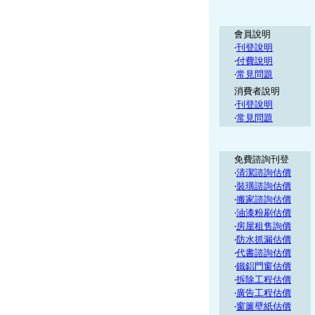
會員說明
‧
刊登說明
‧
付費說明
‧
常見問題
消費者說明
‧
刊登說明
‧
常見問題
免費諮詢刊登
‧
清潔諮詢估價
‧
裝璜諮詢估價
‧
搬家諮詢估價
‧
油漆粉刷估價
‧
房屋租售詢價
‧
防水抓漏估價
‧
代書諮詢估價
‧
鐵鋁門窗估價
‧
拆除工程估價
‧
廣告工程估價
‧
窗簾壁紙估價