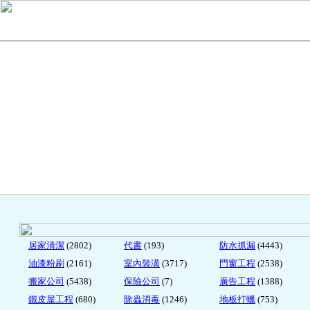
居家清潔
(2802)
代書
(193)
防水抓漏
(4443)
油漆粉刷
(2161)
室內裝潢
(3717)
門窗工程
(2538)
搬家公司
(5438)
保險公司
(7)
廣告工程
(1388)
鐵皮屋工程
(680)
除蟲消毒
(1246)
地板打蠟
(753)