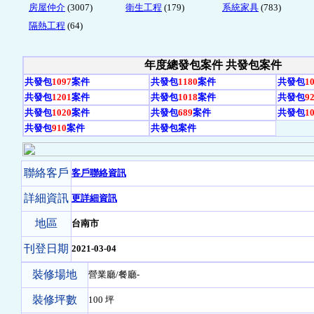
房屋仲介
(3007)
衛生工程
(179)
系統家具
(783)
隔熱工程
(64)
年度總發包案件 共發包
案件
共發包
1097
案件
共發包
1180
案件
共發包
1
共發包
1201
案件
共發包
1018
案件
共發包
9
共發包
1020
案件
共發包
689
案件
共發包
1
共發包
910
案件
共發包
案件
聯絡客戶
客戶聯絡資訊
詳細資訊
更詳細資訊
地區
台南市
刊登日期
2021-03-04
裝修場地
營業廳/餐廳-
裝修坪數
100 坪