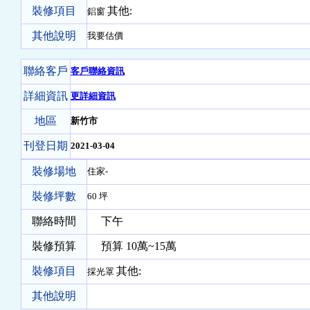
裝修項目
其他:
鋁窗
其他說明
我要估價
聯絡客戶
客戶聯絡資訊
詳細資訊
更詳細資訊
地區
新竹市
刊登日期
2021-03-04
裝修場地
住家-
裝修坪數
60 坪
聯絡時間
下午
裝修預算
預算 10萬~15萬
裝修項目
其他:
採光罩
其他說明