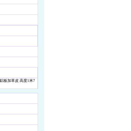
鋁板加草皮 高度1米7