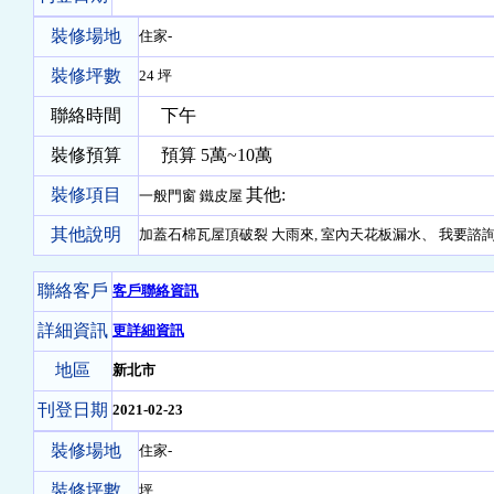
裝修場地
住家-
裝修坪數
24 坪
聯絡時間
下午
裝修預算
預算 5萬~10萬
裝修項目
其他:
一般門窗 鐵皮屋
其他說明
加蓋石棉瓦屋頂破裂 大雨來, 室內天花板漏水、 我要諮
聯絡客戶
客戶聯絡資訊
詳細資訊
更詳細資訊
地區
新北市
刊登日期
2021-02-23
裝修場地
住家-
裝修坪數
坪