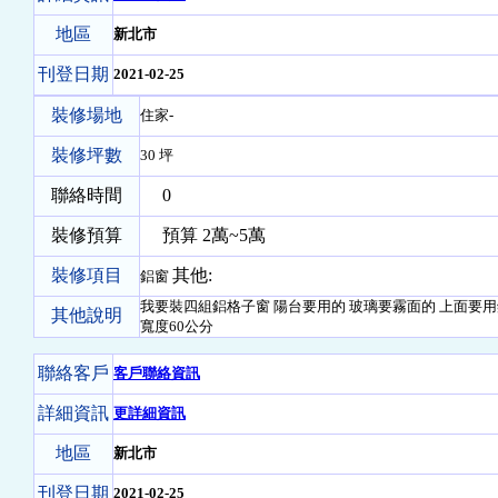
地區
新北市
刊登日期
2021-02-25
裝修場地
住家-
裝修坪數
30 坪
聯絡時間
0
裝修預算
預算 2萬~5萬
裝修項目
其他:
鋁窗
我要裝四組鋁格子窗 陽台要用的 玻璃要霧面的 上面要用
其他說明
寬度60公分
聯絡客戶
客戶聯絡資訊
詳細資訊
更詳細資訊
地區
新北市
刊登日期
2021-02-25