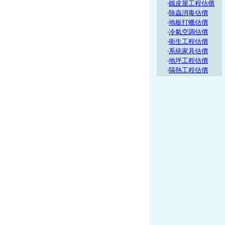
‧
鐵皮屋工程估價
‧
除蟲消毒估價
‧
地板打蠟估價
‧
冷氣空調估價
‧
衛生工程估價
‧
系統家具估價
‧
地坪工程估價
‧
隔熱工程估價