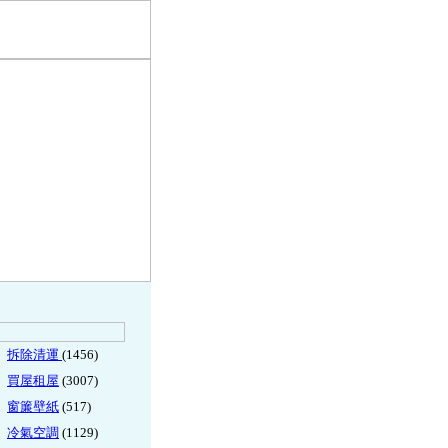
拆除清運
(1456)
買屋租屋
(3007)
窗簾壁紙
(517)
冷氣空調
(1129)