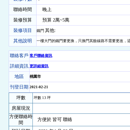
聯絡時間
晚上
裝修預算
預算 2萬~5萬
裝修項目
其他:
鐵門
其他說明
一樓大門的鐵門要更換，只換門其餘線路不需要更改，
聯絡客戶
客戶聯絡資訊
詳細資訊
更詳細資訊
地區
桃園市
刊登日期
2021-02-21
坪數
坪數 13 坪
房屋現況
方便聯絡時
方便於 皆可 聯絡
間