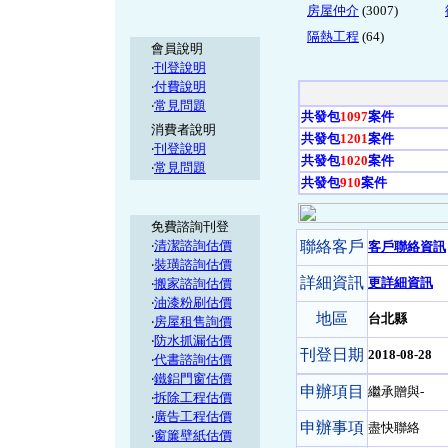
房屋仲介
(3007)
隔熱工程
(64)
會員說明
‧
刊登說明
‧
付費說明
‧
常見問題
共發包
1097
案件
消費者說明
共發包
1201
案件
‧
刊登說明
共發包
1020
案件
‧
常見問題
共發包
910
案件
免費諮詢刊登
‧
清潔諮詢估價
聯絡客戶
客戶聯絡資訊
‧
裝璜諮詢估價
詳細資訊
更詳細資訊
‧
搬家諮詢估價
‧
油漆粉刷估價
地區
台北縣
‧
房屋租售詢價
‧
防水抓漏估價
刊登日期
2018-08-28
‧
代書諮詢估價
‧
鐵鋁門窗估價
申辦項目
繼承贈與-
‧
拆除工程估價
‧
廣告工程估價
申辦事項
盡快聯絡
‧
窗簾壁紙估價