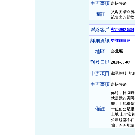
申辦事項
盡快聯絡
父母要贈與房
備註
後售出的節稅
聯絡客戶
客戶聯絡資訊
詳細資訊
更詳細資訊
地區
台北縣
刊登日期
2018-05-07
申辦項目
繼承贈與- 地
申辦事項
盡快聯絡
你好，日據時
就是我的男阿
地，土地都是
備註
一位伯公是跟
土地 土地當
公輩也都不在
蘭，爸爸那輩