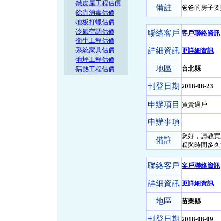
‧
鐵皮屋工程估價
備註
爸爸的房子要
‧
除蟲消毒估價
‧
地板打蠟估價
‧
冷氣空調估價
聯絡客戶
客戶聯絡資訊
‧
衛生工程估價
‧
系統家具估價
詳細資訊
更詳細資訊
‧
地坪工程估價
地區
台北縣
‧
隔熱工程估價
刊登日期
2018-08-23
申辦項目
買賣過戶-
申辦事項
您好，請教買
備註
程與時間多久
聯絡客戶
客戶聯絡資訊
詳細資訊
更詳細資訊
地區
苗栗縣
刊登日期
2018-08-09